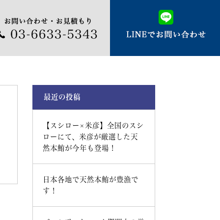
最近の投稿
【スシロー×米彦】全国のスシ
ローにて、米彦が厳選した天
然本鮪が今年も登場！
日本各地で天然本鮪が豊漁で
す！