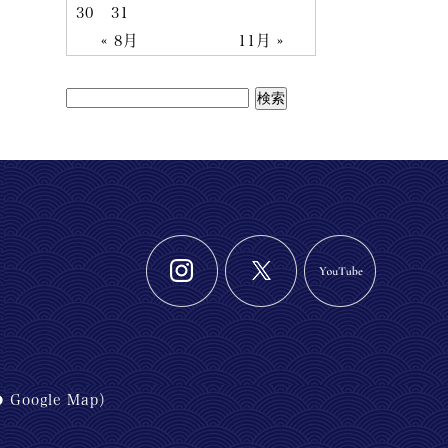
30
31
« 8月
11月 »
Google Map
）