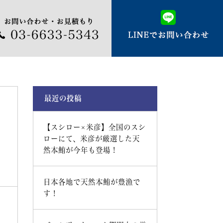
最近の投稿
【スシロー×米彦】全国のスシ
ローにて、米彦が厳選した天
然本鮪が今年も登場！
日本各地で天然本鮪が豊漁で
す！