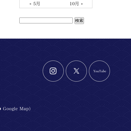
« 5月
10月 »
Google Map
）