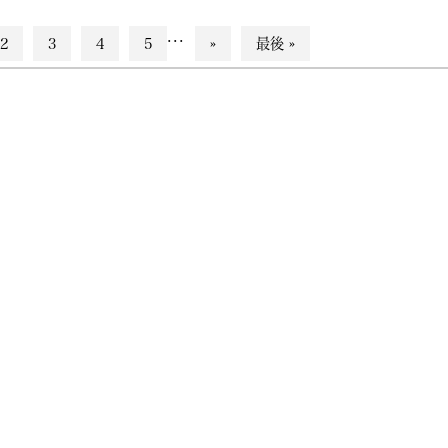
...
2
3
4
5
»
最後 »