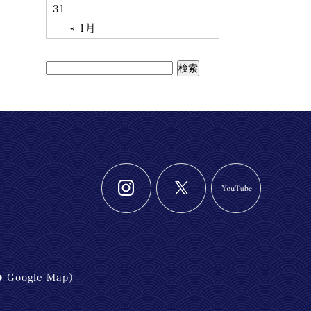
31
« 1月
Google Map
）