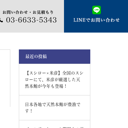
最近の投稿
【スシロー×米彦】全国のスシ
ローにて、米彦が厳選した天
然本鮪が今年も登場！
日本各地で天然本鮪が豊漁で
す！