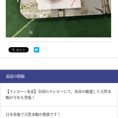
最近の投稿
【スシロー×米彦】全国のスシローにて、米彦が厳選した天然本
鮪が今年も登場！
日本各地で天然本鮪が豊漁です！