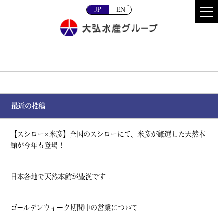
JP
EN
最近の投稿
【スシロー×米彦】全国のスシローにて、米彦が厳選した天然本
鮪が今年も登場！
日本各地で天然本鮪が豊漁です！
ゴールデンウィーク期間中の営業について