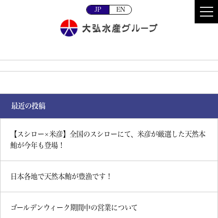
JP
EN
最近の投稿
【スシロー×米彦】全国のスシローにて、米彦が厳選した天然本
鮪が今年も登場！
日本各地で天然本鮪が豊漁です！
ゴールデンウィーク期間中の営業について