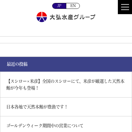
JP
EN
最近の投稿
【スシロー×米彦】全国のスシローにて、米彦が厳選した天然本
鮪が今年も登場！
日本各地で天然本鮪が豊漁です！
ゴールデンウィーク期間中の営業について