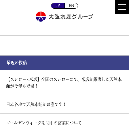
JP
EN
最近の投稿
【スシロー×米彦】全国のスシローにて、米彦が厳選した天然本
鮪が今年も登場！
日本各地で天然本鮪が豊漁です！
ゴールデンウィーク期間中の営業について