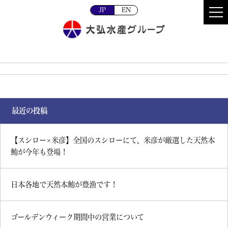
JP
EN
最近の投稿
【スシロー×米彦】全国のスシローにて、米彦が厳選した天然本
鮪が今年も登場！
日本各地で天然本鮪が豊漁です！
ゴールデンウィーク期間中の営業について