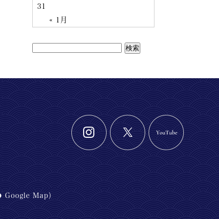
31
« 1月
Google Map
）