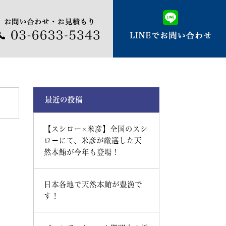
最近の投稿
【スシロー×米彦】全国のスシ
ローにて、米彦が厳選した天
然本鮪が今年も登場！
日本各地で天然本鮪が豊漁で
す！