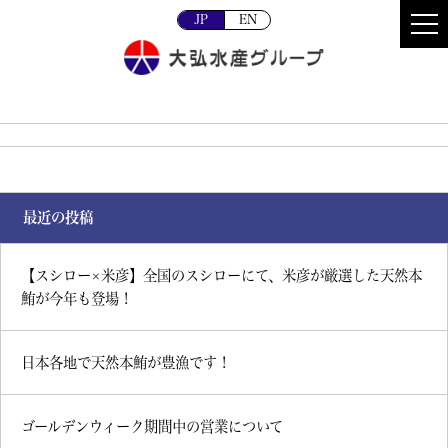
JP
EN
最近の投稿
【スシロー×米彦】全国のスシローにて、米彦が厳選した天然本
鮪が今年も登場！
日本各地で天然本鮪が豊漁です！
ゴールデンウィーク期間中の営業について