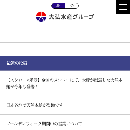
JP
EN
最近の投稿
【スシロー×米彦】全国のスシローにて、米彦が厳選した天然本
鮪が今年も登場！
日本各地で天然本鮪が豊漁です！
ゴールデンウィーク期間中の営業について