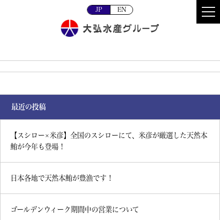
JP
EN
最近の投稿
【スシロー×米彦】全国のスシローにて、米彦が厳選した天然本
鮪が今年も登場！
日本各地で天然本鮪が豊漁です！
ゴールデンウィーク期間中の営業について