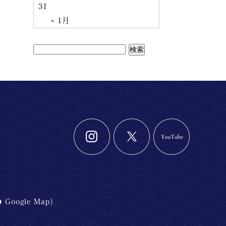
31
« 1月
Google Map
）