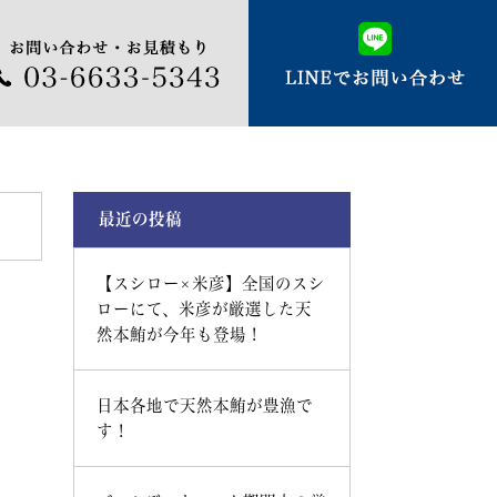
最近の投稿
【スシロー×米彦】全国のスシ
ローにて、米彦が厳選した天
然本鮪が今年も登場！
日本各地で天然本鮪が豊漁で
す！