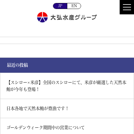
JP
EN
最近の投稿
【スシロー×米彦】全国のスシローにて、米彦が厳選した天然本
鮪が今年も登場！
日本各地で天然本鮪が豊漁です！
ゴールデンウィーク期間中の営業について