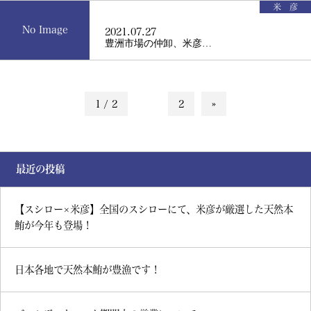
米 彦
No Image
2021.07.27
豊洲市場の仲卸、米彦…
1 / 2
1
2
»
最近の投稿
【スシロー×米彦】全国のスシローにて、米彦が厳選した天然本
鮪が今年も登場！
日本各地で天然本鮪が豊漁です！