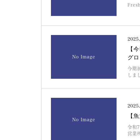
Fres
2025
【今
No Image
グロ
今期
しま
2025
【魚
No Image
令和
営業