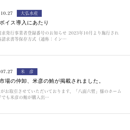
.10.27
大弘水産
ボイス導入にあたり
請求発行事業者登録番号のお知らせ 2023年10月より施行され
格請求書等保存方式（通称：イン…
.07.27
米 彦
市場の仲卸、米彦の鮪が掲載されました。
がお取引させていただいております、「八面六臂」様のホーム
ジでも米彦の鮪が購入出…