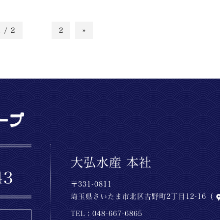
1 / 2
1
2
»
大弘水産 本社
〒331-0811
埼玉県さいたま市北区吉野町2丁目12-16（
TEL：
048-667-6865