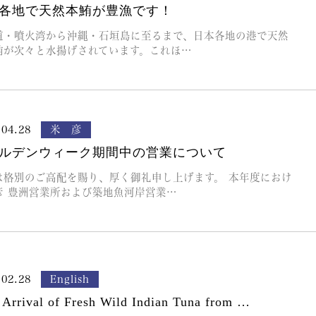
各地で天然本鮪が豊漁です！
道・噴火湾から沖縄・石垣島に至るまで、日本各地の港で天然
鮪が次々と水揚げされています。これほ…
.04.28
米 彦
ルデンウィーク期間中の営業について
は格別のご高配を賜り、厚く御礼申し上げます。 本年度におけ
彦 豊洲営業所および築地魚河岸営業…
.02.28
English
t Arrival of Fresh Wild Indian Tuna from …