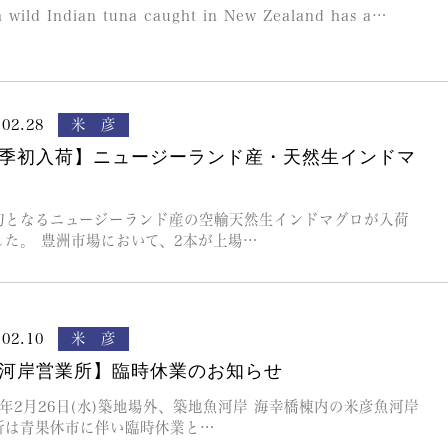
h wild Indian tuna caught in New Zealand has a…
.02.28
米 彦
季初入荷】ニュージーランド産・天然生インドマ
初となるニュージーランド産の空輸天然生インドマグロが入荷
した。 豊洲市場において、2本が上場…
.02.10
米 彦
河岸営業所】臨時休業のお知らせ
7年2月26日(水)築地場外、築地魚河岸 海幸橋棟内の米彦魚河岸
所は青果休市に伴い臨時休業と…