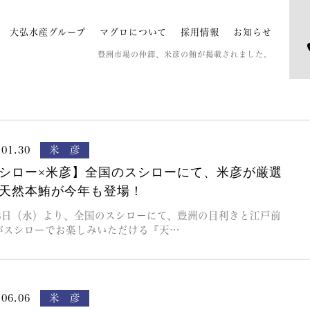
大弘水産グループ
マグロについて
採用情報
お知らせ
豊洲市場の仲卸、米彦の鮪が掲載されました。
.01.30
米 彦
シロー×米彦】全国のスシローにて、米彦が厳選
天然本鮪が今年も登場！
28日（水）より、全国のスシローにて、豊洲の目利きと江戸前
がスシローでお楽しみいただける『天…
.06.06
米 彦