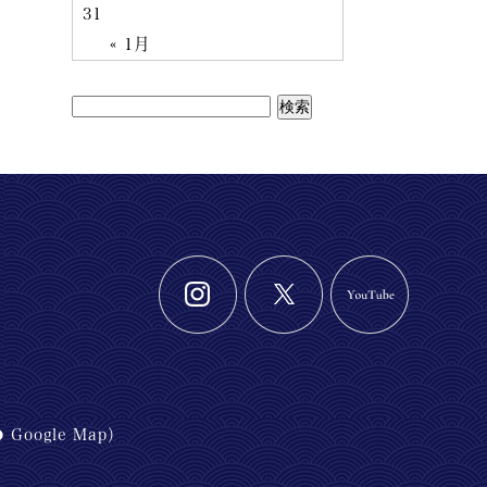
31
« 1月
Google Map
）