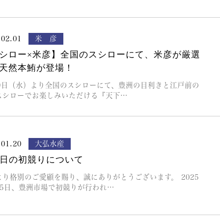
.02.01
米 彦
シロー×米彦】全国のスシローにて、米彦が厳選
天然本鮪が登場！
29日（水）より全国のスシローにて、豊洲の目利きと江戸前の
スシローでお楽しみいただける『天下…
.01.20
大弘水産
5日の初競りについて
より格別のご愛顧を賜り、誠にありがとうございます。 2025
月5日、豊洲市場で初競りが行われ…